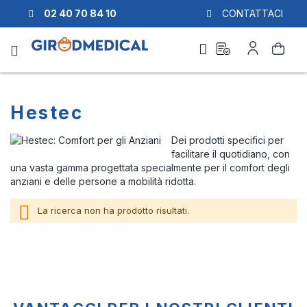
02 40 70 84 10
CONTATTACI
Richiesta
Il
Cerca
di
mio
preventivo
Account
Hestec
Dei prodotti specifici per
facilitare il quotidiano, con
una vasta gamma progettata specialmente per il comfort degli
anziani e delle persone a mobilità ridotta.
La ricerca non ha prodotto risultati.