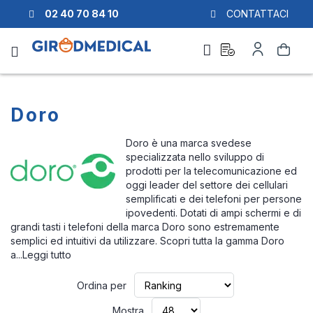
02 40 70 84 10
CONTATTACI
Richiesta
Il
Cerca
di
mio
preventivo
Account
Doro
Doro è una marca svedese
specializzata nello sviluppo di
prodotti per la telecomunicazione ed
oggi leader del settore dei cellulari
semplificati e dei telefoni per persone
ipovedenti. Dotati di ampi schermi e di
grandi tasti i telefoni della marca Doro sono estremamente
semplici ed intuitivi da utilizzare. Scopri tutta la gamma Doro
a...
Leggi tutto
Imposta
Ordina per
la
direzione
Mostra