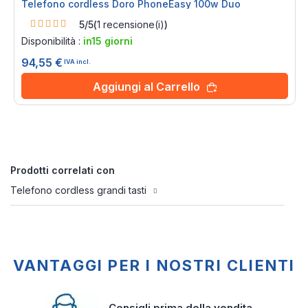
Telefono cordless Doro PhoneEasy 100w Duo
Rating:
5/5
(
1
recensione(i)
)
100%
Disponibilità :
in15 giorni
94,55 €
IVA incl.
Aggiungi al Carrello
Prodotti correlati con
Telefono cordless grandi tasti
VANTAGGI PER I NOSTRI CLIENTI
Consigli prima della vendita