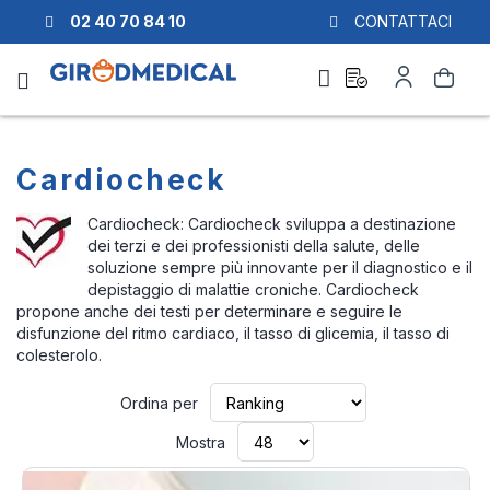
02 40 70 84 10
CONTATTACI
Richiesta
Il
Cerca
di
mio
preventivo
Account
Cardiocheck
Cardiocheck: Cardiocheck sviluppa a destinazione
dei terzi e dei professionisti della salute, delle
soluzione sempre più innovante per il diagnostico e il
depistaggio di malattie croniche. Cardiocheck
propone anche dei testi per determinare e seguire le
disfunzione del ritmo cardiaco, il tasso di glicemia, il tasso di
colesterolo.
Imposta
Ordina per
la
direzione
Mostra
crescente