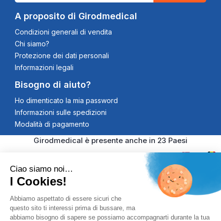
A proposito di Girodmedical
Condizioni generali di vendita
Chi siamo?
Protezione dei dati personali
Informazioni legali
Bisogno di aiuto?
Ho dimenticato la mia password
Informazioni sulle spedizioni
Modalità di pagamento
Girodmedical è presente anche in 23 Paesi
Ciao siamo noi…
I Cookies!
© 2026 Girodmedical. Tutti i diritti riservati. Partita IVA
Abbiamo aspettato di essere sicuri che
questo sito ti interessi prima di bussare, ma
00344269998
Pagamento 100% Securizzato
abbiamo bisogno di sapere se possiamo accompagnarti durante la tua