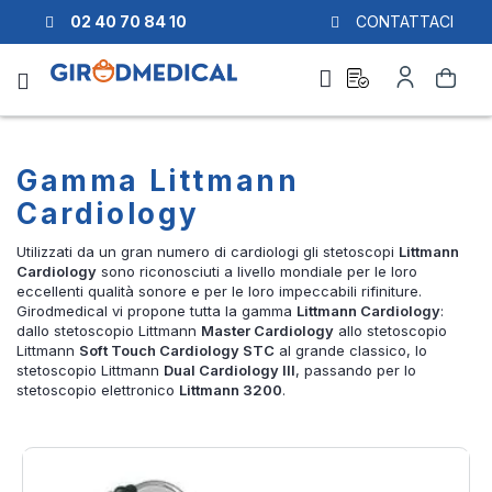
02 40 70 84 10
CONTATTACI
Richiesta
Il
Cerca
di
mio
preventivo
Account
Gamma Littmann
Cardiology
Utilizzati da un gran numero di cardiologi gli stetoscopi
Littmann
Cardiology
sono riconosciuti a livello mondiale per le loro
eccellenti qualità sonore e per le loro impeccabili rifiniture.
Girodmedical vi propone tutta la gamma
Littmann Cardiology
:
dallo stetoscopio Littmann
Master Cardiology
allo stetoscopio
Littmann
Soft Touch Cardiology STC
al grande classico, lo
stetoscopio Littmann
Dual Cardiology III
, passando per lo
stetoscopio elettronico
Littmann 3200
.