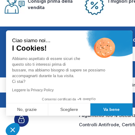
Consigli prima della
I migliori p
vendita
Iscriviti alla 
Ciao siamo noi…
I Cookies!
Abbiamo aspettato di essere sicuri che
questo sito ti interessi prima di
bussare, ma abbiamo bisogno di sapere se possiamo
accompagnarti durante la tua visita.
Ci stai?
Girodmedical è presente anche i
Leggere la Privacy Policy
Consensi certificati da
No, grazie
Scegliere
Va bene
Pagamento 100% Securiz
Axeptio consent
Piattaforma di Gestione del Consenso: Personalizza le tue opzioni
Controlli Antifrode, Certi
La nostra piattaforma ti consente di personalizzare e gestire le tue