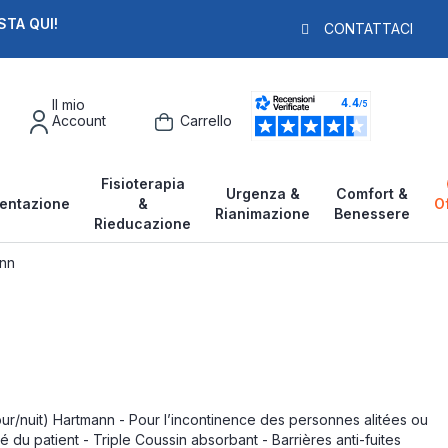
STA QUI!
PAGA IN 3X
F
CONTATTACI
Il mio
Account
Carrello
Fisioterapia
Urgenza &
Comfort &
entazione
&
O
Rianimazione
Benessere
Rieducazione
ann
ur/nuit) Hartmann - Pour l’incontinence des personnes alitées ou
é du patient - Triple Coussin absorbant - Barrières anti-fuites