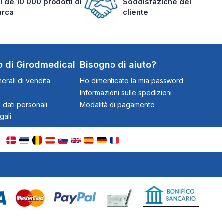
i de 10 000 prodotti di
Soddisfazione del
arca
cliente
o di Girodmedical
Bisogno di aiuto?
erali di vendita
Ho dimenticato la mia password
Informazioni sulle spedizioni
 dati personali
Modalità di pagamento
gali
rsonalizza le tue preferenze per controllare come le tue informazioni ve