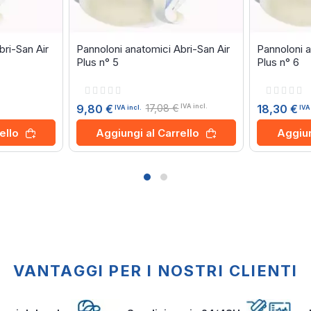
bri-San Air
Pannoloni anatomici Abri-San Air
Pannoloni a
Plus n° 5
Plus n° 6
Rating:
Rating:
0%
0%
17,08 €
18,30 €
9,80 €
IVA incl.
IVA
IVA incl.
ello
Aggiun
Aggiungi al Carrello
VANTAGGI PER I NOSTRI CLIENTI