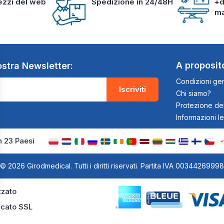
rezzi del web
Spedizione in 24/48H
+d
m
A proposit
nostra Newsletter:
Condizioni gen
Iscriviti
Chi siamo?
Protezione dei
Informazioni le
n 23 Paesi
© 2026 Girodmedical. Tutti i diritti riservati. Partita IVA 00344269998
zato
ficato SSL
 impostazioni sulla privacy, garantendo la conformità alle normative. Pe