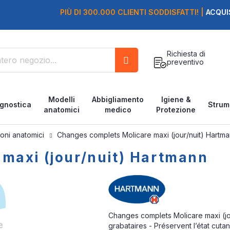
PIÙ DI 300.000 CLIENTI SODDISFATTI! |
ACQUI
Richiesta di
preventivo
Cerca
Modelli
Abbigliamento
Igiene &
gnostica
Strum
anatomici
medico
Protezione
oni anatomici
Changes complets Molicare maxi (jour/nuit) Hartm
maxi (jour/nuit) Hartmann
Changes complets Molicare maxi (jo
grabataires - Préservent l’état cutan