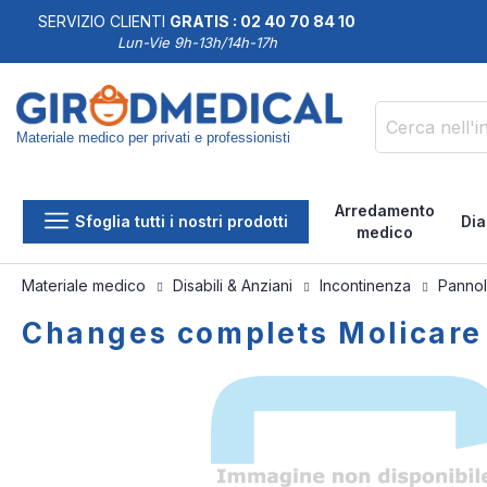
SERVIZIO CLIENTI
GRATIS : 02 40 70 84 10
DDISFATTI O RIMBORSATI
Lun-Vie 9h-13h/14h-17h
Materiale medico per privati e professionisti
Cerca
Arredamento
Sfoglia tutti i nostri prodotti
Dia
medico
Materiale medico
Disabili & Anziani
Incontinenza
Pannol
Changes complets Molicare 
Vai
Vai
alla
all'inizio
fine
della
della
galleria
galleria
di
di
immagini