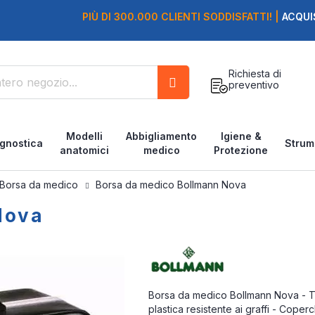
PIÙ DI 300.000 CLIENTI SODDISFATTI! |
ACQUI
Richiesta di
preventivo
Cerca
Modelli
Abbigliamento
Igiene &
gnostica
Strum
anatomici
medico
Protezione
Borsa da medico
Borsa da medico Bollmann Nova
Nova
Borsa da medico Bollmann Nova - Tela
plastica resistente ai graffi - Cope