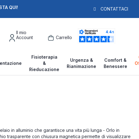
STA QUI!
PAGA IN 3X
F
CONTATTACI
Il mio
Account
Carrello
Fisioterapia
Urgenza &
Comfort &
entazione
&
O
Rianimazione
Benessere
Rieducazione
io in alluminio che garantisce una vita più lunga - Orlo in
rchio trasparente con chiusura magnetica permette di visualizzare