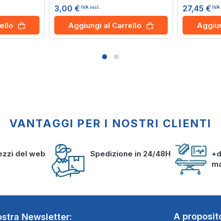
0%
80%
3,00 €
27,45 €
IVA incl.
IVA 
ello
Aggiungi al Carrello
Aggiun
VANTAGGI PER I NOSTRI CLIENTI
rezzi del web
Spedizione in 24/48H
+d
m
A proposit
nostra Newsletter: