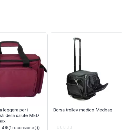
ra leggera per i
Borsa trolley medico Medbag
sti della salute MED
aux
Rating:
4/5
(
1
recensione(i)
)