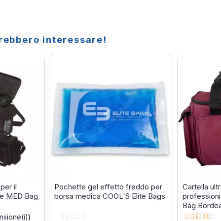
trebbero interessare!
per il
Pochette gel effetto freddo per
Cartella ult
ute MED Bag
borsa medica COOL'S Elite Bags
professioni
Bag Borde
Rating:
Rating:
sione(i)
)