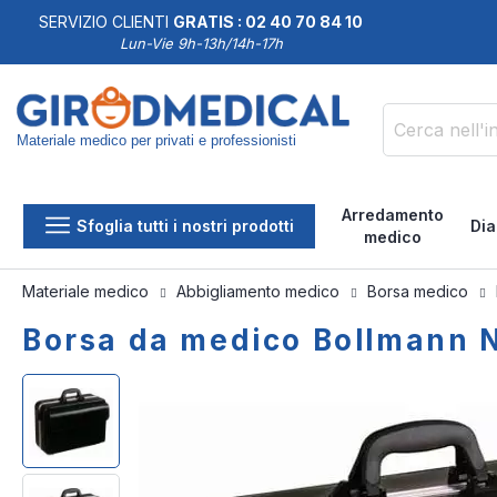
SERVIZIO CLIENTI
GRATIS : 02 40 70 84 10
DDISFATTI O RIMBORSATI
Lun-Vie 9h-13h/14h-17h
Materiale medico per privati e professionisti
Cerca
Arredamento
Sfoglia tutti i nostri prodotti
Dia
medico
Materiale medico
Abbigliamento medico
Borsa medico
Borsa da medico Bollmann 
Vai
Vai
alla
all'inizio
fine
della
della
galleria
galleria
di
di
immagini