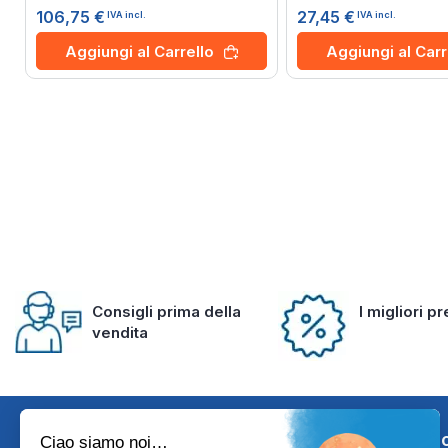
0%
100%
106,75 €
27,45 €
IVA incl.
IVA incl.
Aggiungi al Carrello
Aggiungi al Carr
Consigli prima della
I migliori p
vendita
Iscriviti alla 
Ciao siamo noi…